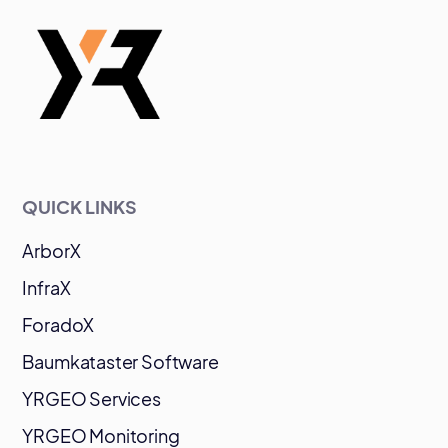
QUICK LINKS
ArborX
InfraX
ForadoX
Baumkataster Software
YRGEO Services
YRGEO Monitoring