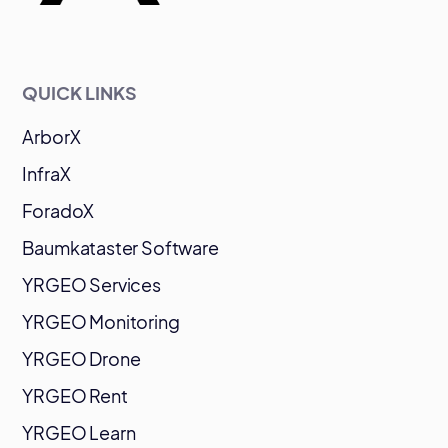
QUICK LINKS
ArborX
InfraX
ForadoX
Baumkataster Software
YRGEO Services
YRGEO Monitoring
YRGEO Drone
YRGEO Rent
YRGEO Learn