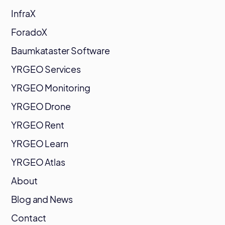
InfraX
ForadoX
Baumkataster Software
YRGEO Services
YRGEO Monitoring
YRGEO Drone
YRGEO Rent
YRGEO Learn
YRGEO Atlas
About
Blog and News
Contact