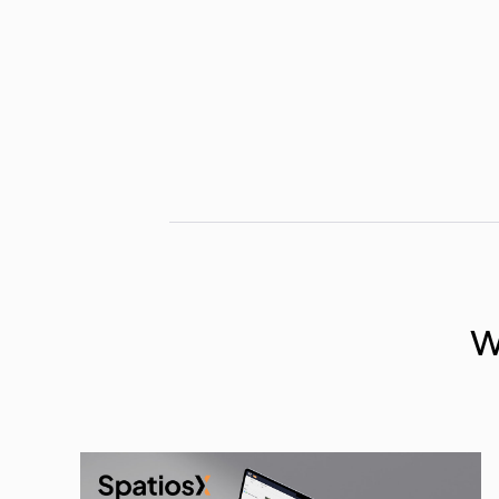
Autor
Joel D'Angelone
w