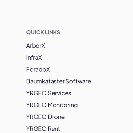
QUICK LINKS
ArborX
InfraX
ForadoX
Baumkataster Software
YRGEO Services
YRGEO Monitoring
YRGEO Drone
YRGEO Rent