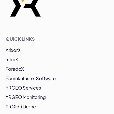
QUICK LINKS
ArborX
InfraX
ForadoX
Baumkataster Software
YRGEO Services
YRGEO Monitoring
YRGEO Drone