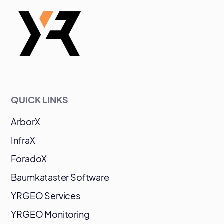
QUICK LINKS
ArborX
InfraX
ForadoX
Baumkataster Software
YRGEO Services
YRGEO Monitoring