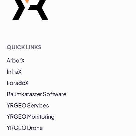
QUICK LINKS
ArborX
InfraX
ForadoX
Baumkataster Software
YRGEO Services
YRGEO Monitoring
YRGEO Drone