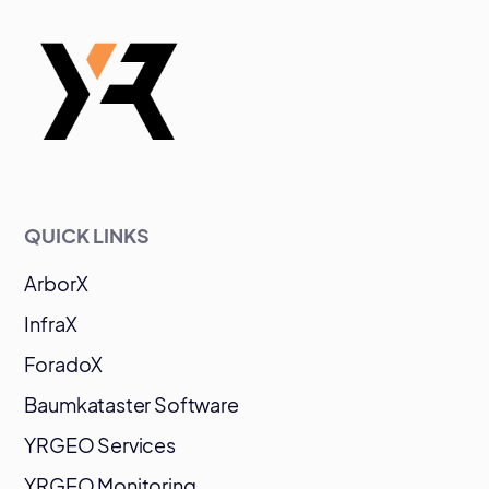
QUICK LINKS
ArborX
InfraX
ForadoX
Baumkataster Software
YRGEO Services
YRGEO Monitoring