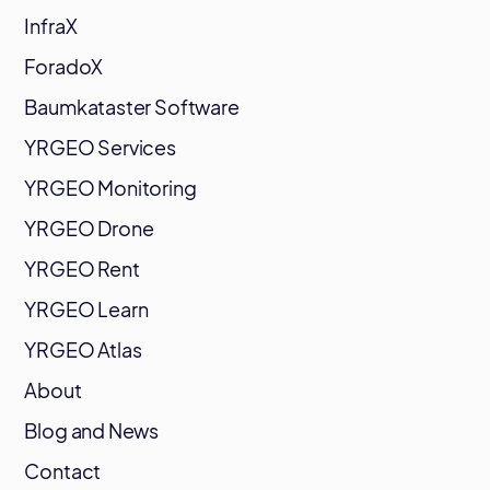
InfraX
ForadoX
Baumkataster Software
YRGEO Services
YRGEO Monitoring
YRGEO Drone
YRGEO Rent
YRGEO Learn
YRGEO Atlas
About
Blog and News
Contact