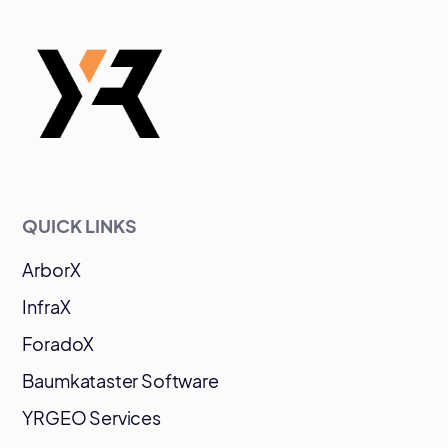
QUICK LINKS
ArborX
InfraX
ForadoX
Baumkataster Software
YRGEO Services