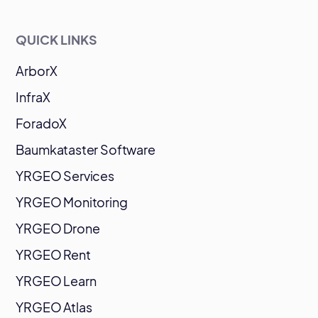
QUICK LINKS
ArborX
InfraX
ForadoX
Baumkataster Software
YRGEO Services
YRGEO Monitoring
YRGEO Drone
YRGEO Rent
YRGEO Learn
YRGEO Atlas