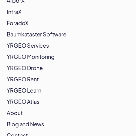
ArborX
InfraX
ForadoX
Baumkataster Software
YRGEO Services
YRGEO Monitoring
YRGEO Drone
YRGEO Rent
YRGEO Learn
YRGEO Atlas
About
Blog and News
Contact