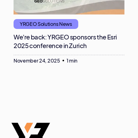
YRGEO Solutions News
We're back: YRGEO sponsors the Esri
2025 conference in Zurich
November 24, 2025
1 min