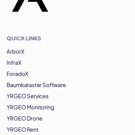
QUICK LINKS
ArborX
InfraX
ForadoX
Baumkataster Software
YRGEO Services
YRGEO Monitoring
YRGEO Drone
YRGEO Rent