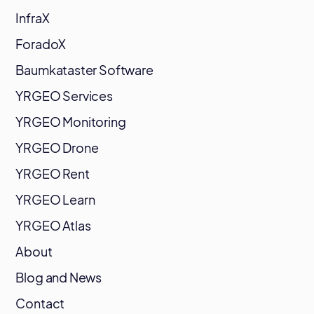
InfraX
ForadoX
Baumkataster Software
YRGEO Services
YRGEO Monitoring
YRGEO Drone
YRGEO Rent
YRGEO Learn
YRGEO Atlas
About
Blog and News
Contact